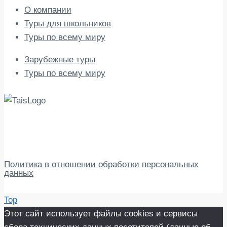
О компании
Туры для школьников
Туры по всему миру
Зарубежные туры
Туры по всему миру
Наша туристическая компания была основана в 2009
году! Предложения туристической компании «ТАИС-
Омск» на любой вкус, они разнообразны по
географии, формам и уровню цен. Это значит, что
практически каждый может найти именно то, что
нужно.
Политика в отношении обработки персональных
данных
© 2009-2026 Taistravel
Top
Этот сайт использует файлы cookies и сервисы