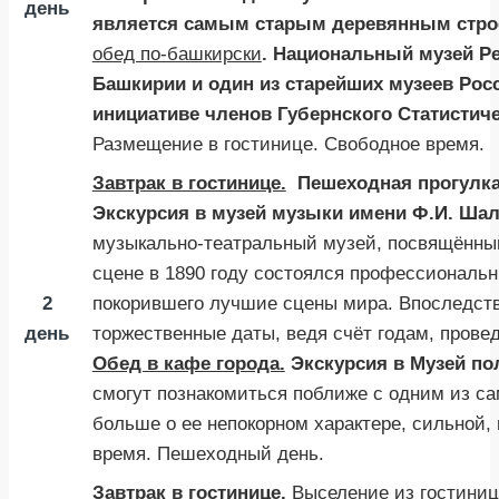
день
является самым старым деревянным строен
обед по-башкирски
. Национальный музей Р
Башкирии и один из старейших музеев Росс
инициативе членов Губернского Статистиче
Размещение в гостинице. Свободное время.
Завтрак в гостинице.
Пешеходная прогулка 
Экскурсия в музей музыки имени Ф.И. Ша
музыкально-театральный музей, посвящённы
сцене в 1890 году состоялся профессиональн
2
покорившего лучшие сцены мира. Впоследст
день
торжественные даты, ведя счёт годам, прове
Обед в кафе города.
Экскурсия в
Музей по
смогут познакомиться поближе с одним из с
больше о ее непокорном характере, сильной, 
время. Пешеходный день.
Завтрак в гостинице.
Выселение из гостини